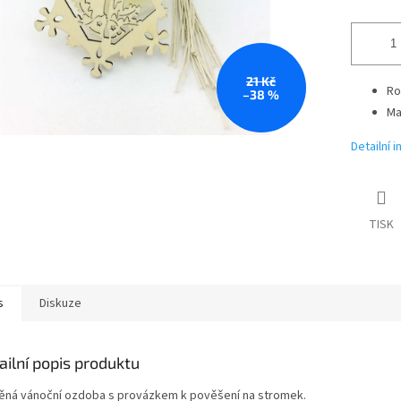
21 Kč
Ro
–38 %
Ma
Detailní 
TISK
s
Diskuze
ailní popis produktu
ěná vánoční ozdoba s provázkem k pověšení na stromek.