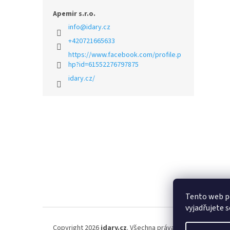
Apemir s.r.o.
info
@
idary.cz
+420721665633
https://www.facebook.com/profile.p
hp?id=61552276797875
idary.cz/
Z
á
p
a
t
í
Tento web p
vyjadřujete s
Copyright 2026
idary.cz
. Všechna práva vyhrazena.