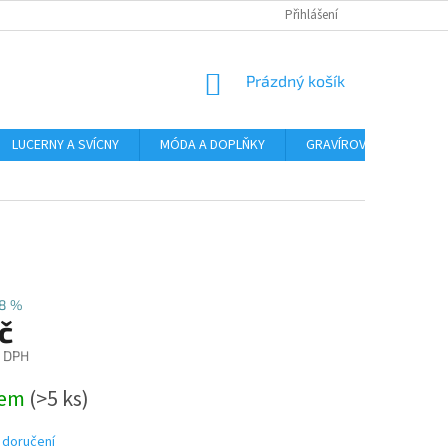
Přihlášení
NÁKUPNÍ
Prázdný košík
KOŠÍK
LUCERNY A SVÍCNY
MÓDA A DOPLŇKY
GRAVÍROVÁNÍ
AR
8 %
č
z DPH
dem
(>5 ks)
 doručení