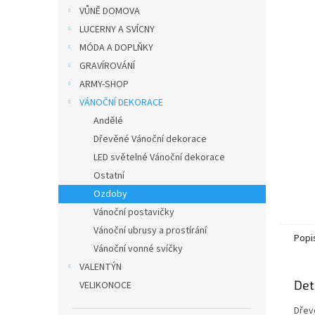
n
VŮNĚ DOMOVA
e
LUCERNY A SVÍCNY
l
MÓDA A DOPLŇKY
GRAVÍROVÁNÍ
ARMY-SHOP
VÁNOČNÍ DEKORACE
Andělé
Dřevěné Vánoční dekorace
LED světelné Vánoční dekorace
Ostatní
Ozdoby
Vánoční postavičky
Vánoční ubrusy a prostírání
Popi
Vánoční vonné svíčky
VALENTÝN
Det
VELIKONOCE
Dřev