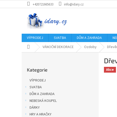
Přejít
+420721665633
info@idary.cz
na
obsah
VÝPRODEJ
SVATBA
DŮM A ZAHRADA
NE
Domů
VÁNOČNÍ DEKORACE
Ozdoby
Dřevě
P
Dře
o
Přeskočit
s
Kategorie
kategorie
Akce
t
r
VÝPRODEJ
a
SVATBA
n
DŮM A ZAHRADA
n
í
NEBESKÁ KOUPEL
p
DÁRKY
a
HRY A HRAČKY