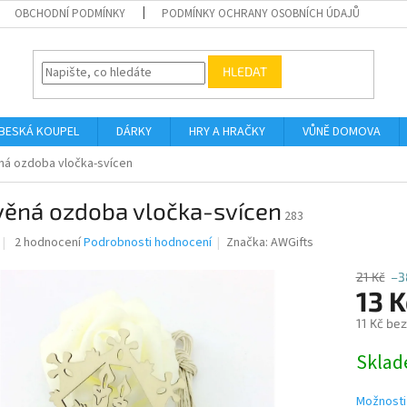
OBCHODNÍ PODMÍNKY
PODMÍNKY OCHRANY OSOBNÍCH ÚDAJŮ
HLEDAT
BESKÁ KOUPEL
DÁRKY
HRY A HRAČKY
VŮNĚ DOMOVA
ná ozdoba vločka-svícen
věná ozdoba vločka-svícen
283
Průměrné
2 hodnocení
Podrobnosti hodnocení
Značka:
AWGifts
hodnocení
produktu
21 Kč
–3
je
13 K
4,5
11 Kč be
z
5
Měrná
Skla
hvězdiček.
cena:
Možnosti