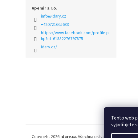
Apemir s.r.o.
info
@
idary.cz
+420721665633
https://www.facebook.com/profile.p
hp?id=61552276797875
idary.cz/
Z
á
p
a
t
í
Tento web p
vyjadřujete s
Copyright 2026
idary.cz
. Všechna práva vyhrazena.