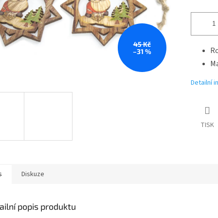
45 Kč
Ro
–31 %
Ma
Detailní 
TISK
s
Diskuze
ailní popis produktu