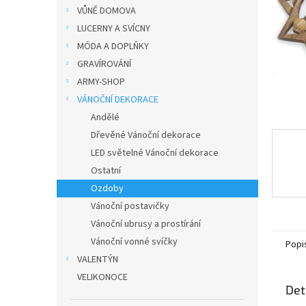
n
VŮNĚ DOMOVA
e
LUCERNY A SVÍCNY
l
MÓDA A DOPLŇKY
GRAVÍROVÁNÍ
ARMY-SHOP
VÁNOČNÍ DEKORACE
Andělé
Dřevěné Vánoční dekorace
LED světelné Vánoční dekorace
Ostatní
Ozdoby
Vánoční postavičky
Vánoční ubrusy a prostírání
Vánoční vonné svíčky
Popi
VALENTÝN
VELIKONOCE
Det