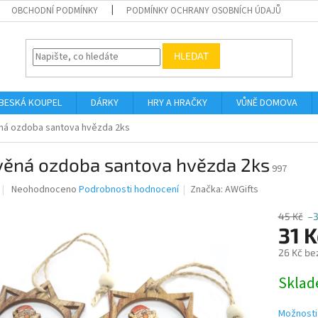
OBCHODNÍ PODMÍNKY
PODMÍNKY OCHRANY OSOBNÍCH ÚDAJŮ
HLEDAT
BESKÁ KOUPEL
DÁRKY
HRY A HRAČKY
VŮNĚ DOMOVA
ná ozdoba santova hvězda 2ks
věná ozdoba santova hvězda 2ks
997
Průměrné
Neohodnoceno
Podrobnosti hodnocení
Značka:
AWGifts
hodnocení
produktu
45 Kč
–
je
31 K
0,0
26 Kč be
z
5
Měrná
Skla
hvězdiček.
cena:
Možnosti