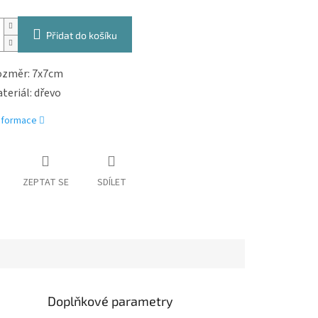
Přidat do košíku
změr: 7x7cm
teriál: dřevo
informace
ZEPTAT SE
SDÍLET
Doplňkové parametry