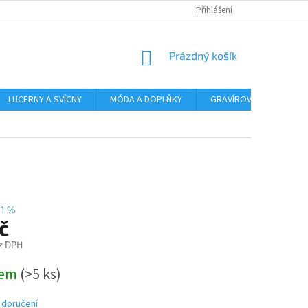
Přihlášení
NÁKUPNÍ
Prázdný košík
KOŠÍK
LUCERNY A SVÍCNY
MÓDA A DOPLŇKY
GRAVÍROVÁNÍ
AR
31 %
č
z DPH
dem
(>5 ks)
 doručení