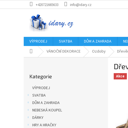
Přejít
+420721665633
info@idary.cz
na
obsah
VÝPRODEJ
SVATBA
DŮM A ZAHRADA
NE
Domů
VÁNOČNÍ DEKORACE
Ozdoby
Dřevě
P
Dře
o
Přeskočit
s
Kategorie
kategorie
Akce
t
r
VÝPRODEJ
a
SVATBA
n
DŮM A ZAHRADA
n
í
NEBESKÁ KOUPEL
p
DÁRKY
a
HRY A HRAČKY