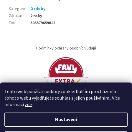
Kategorie
:
Ozdoby
Záruka
:
2 roky
EAN
:
505579659012
Z
á
Podmínky ochrany osobních údajů
p
a
t
í
Tento web používá soubory cookie. Dalším procházením
tohoto webu vyjadřujete souhlas s jejich používáním.. Více
informací
zde
.
Vytvořil Shoptet
Nastavení