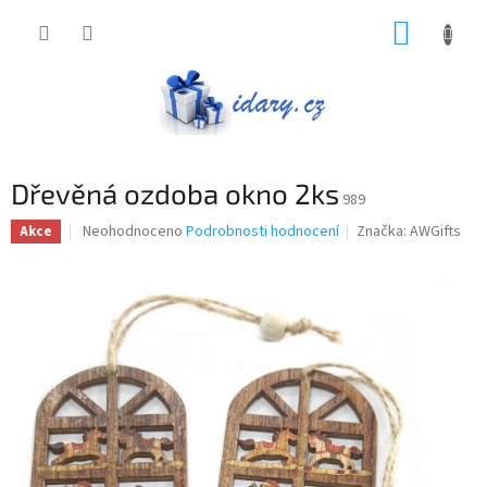
Přejít
NÁKUP
na
obsah
KOŠÍK
Dřevěná ozdoba okno 2ks
989
Průměrné
Neohodnoceno
Podrobnosti hodnocení
Značka:
AWGifts
Akce
hodnocení
produktu
je
0,0
z
5
hvězdiček.