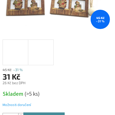
45 Kč
–31 %
45 Kč
–31 %
31 Kč
26 Kč bez DPH
Měrná
Skladem
(>5 ks)
cena:
Možnosti doručení