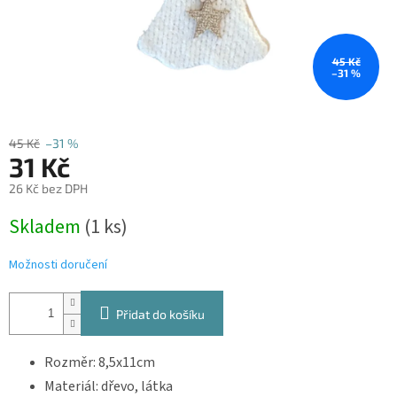
45 Kč
–31 %
45 Kč
–31 %
31 Kč
26 Kč bez DPH
Měrná
Skladem
(1 ks)
cena:
Možnosti doručení
Přidat do košíku
Rozměr: 8,5x11cm
Materiál: dřevo, látka