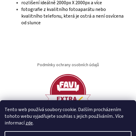
rozlišení ideálně 2000px X 2000px a více
fotografie z kvalitního fotoaparátu nebo
kvalitního telefonu, která je ostrá a není osvícena
od slunce
Z
á
Podmínky ochrany osobních údajů
p
a
t
í
Tento web používá soubory cookie. Dalším procházením
tohoto webu vyjadřujete souhlas s jejich používáním.. Více
informací
zde
.
Vytvořil Shoptet