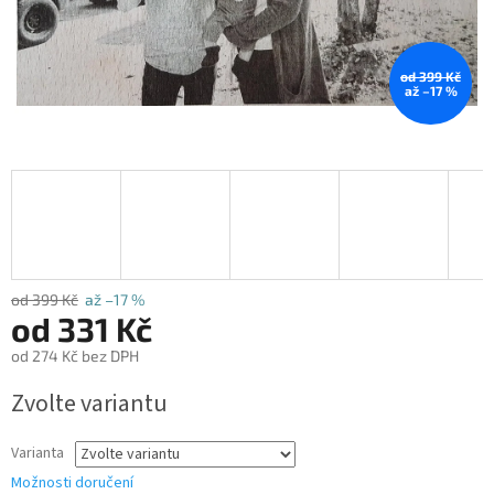
od 399 Kč
až –17 %
od 399 Kč
až –17 %
od
331 Kč
od
274 Kč
bez DPH
Měrná
Zvolte variantu
cena:
Varianta
Možnosti doručení