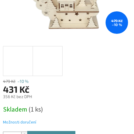
479 Kč
–10 %
479 Kč
–10 %
431 Kč
356 Kč bez DPH
Měrná
Skladem
(1 ks)
cena:
Možnosti doručení