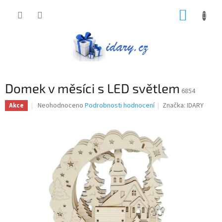
Přejít
NÁKUP
na
obsah
KOŠÍK
Domek v měsíci s LED světlem
6854
Průměrné
Neohodnoceno
Podrobnosti hodnocení
Značka:
IDARY
Akce
hodnocení
produktu
je
0,0
z
5
hvězdiček.