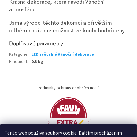
Krásná dekorace, která navodí Vánoční
atmosféru.
Jsme výrobci těchto dekorací a při větším
odběru nabízíme možnost velkoobchodní ceny.
Doplňkové parametry
Kategorie
:
LED světelné Vánoční dekorace
Hmotnost
:
0.3 kg
Z
á
Podmínky ochrany osobních údajů
p
a
t
í
Tento web používá soubory cookie. Dalším procházením