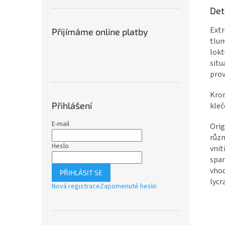
Det
Extr
Přijímáme online platby
tlum
lokt
situ
prov
Krom
Přihlášení
kleč
E-mail
Orig
různ
Heslo
vnit
span
vhod
PŘIHLÁSIT SE
lycr
Nová registrace
Zapomenuté heslo