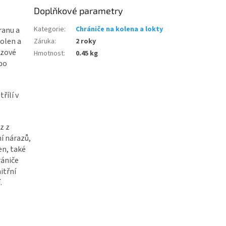
Doplňkové parametry
Kategorie
:
Chrániče na kolena a lokty
ranu a
kolen a
Záruka
:
2 roky
uzové
Hmotnost
:
0.45 kg
ebo
řílí v
z z
í nárazů,
en, také
rániče
itřní
.