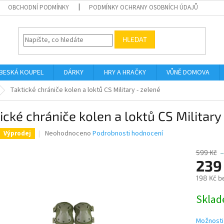
OBCHODNÍ PODMÍNKY
PODMÍNKY OCHRANY OSOBNÍCH ÚDAJŮ
HLEDAT
BESKÁ KOUPEL
DÁRKY
HRY A HRAČKY
VŮNĚ DOMOVA
Taktické chrániče kolen a loktů CS Military - zelené
ické chrániče kolen a loktů CS Military
Průměrné
Neohodnoceno
Podrobnosti hodnocení
Výprodej
hodnocení
produktu
599 Kč
–
je
239
0,0
198 Kč b
z
5
Měrná
Skla
hvězdiček.
cena:
Možnosti