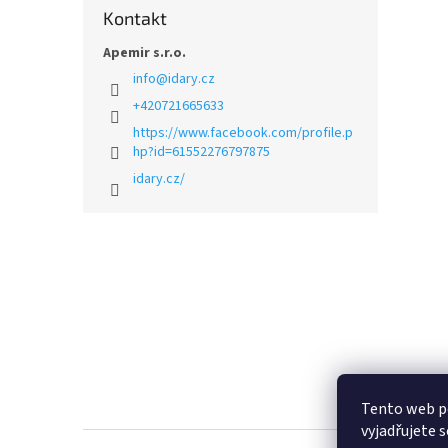
Kontakt
Apemir s.r.o.
info
@
idary.cz
+420721665633
https://www.facebook.com/profile.p
hp?id=61552276797875
idary.cz/
Z
á
p
a
t
í
Tento web p
vyjadřujete s