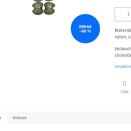
599 Kč
Materiál
–60 %
nylon, z
Velikost
chrániče
Detailní 
TISK
s
Diskuze