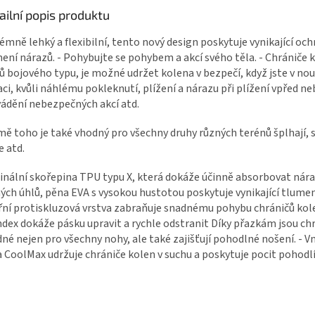
ailní popis produktu
émně lehký a flexibilní, tento nový design poskytuje vynikající och
ení nárazů. - Pohybujte se pohybem a akcí svého těla. - Chrániče 
ů bojového typu, je možné udržet kolena v bezpečí, když jste v no
aci, kvůli náhlému pokleknutí, plížení a nárazu při plížení vpřed n
ádění nebezpečných akcí atd.
ě toho je také vhodný pro všechny druhy různých terénů šplhají, st
e atd.
inální skořepina TPU typu X, která dokáže účinně absorbovat nára
ých úhlů, pěna EVA s vysokou hustotou poskytuje vynikající tlumen
řní protiskluzová vrstva zabraňuje snadnému pohybu chráničů kol
dex dokáže pásku upravit a rychle odstranit Díky přazkám jsou ch
né nejen pro všechny nohy, ale také zajišťují pohodlné nošení. - Vn
a CoolMax udržuje chrániče kolen v suchu a poskytuje pocit pohodlí