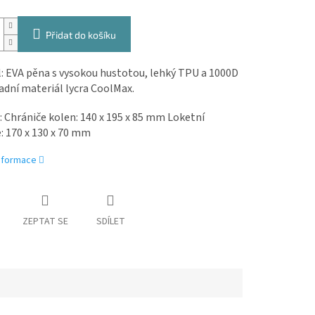
Přidat do košíku
: EVA pěna s vysokou hustotou, lehký TPU a 1000D
adní materiál lycra CoolMax.
: Chrániče kolen: 140 x 195 x 85 mm Loketní
: 170 x 130 x 70 mm
informace
ZEPTAT SE
SDÍLET