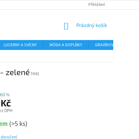
Přihlášení
NÁKUPNÍ
Prázdný košík
KOŠÍK
LUCERNY A SVÍCNY
MÓDA A DOPLŇKY
GRAVÍROVÁNÍ
AR
 - zelené
5941
60 %
 Kč
ez DPH
dem
(>5 ks)
 doručení