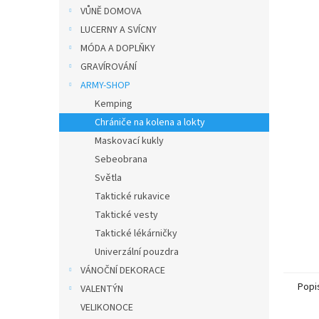
n
VŮNĚ DOMOVA
e
LUCERNY A SVÍCNY
l
MÓDA A DOPLŇKY
GRAVÍROVÁNÍ
ARMY-SHOP
Kemping
Chrániče na kolena a lokty
Maskovací kukly
Sebeobrana
Světla
Taktické rukavice
Taktické vesty
Taktické lékárničky
Univerzální pouzdra
VÁNOČNÍ DEKORACE
Popi
VALENTÝN
VELIKONOCE